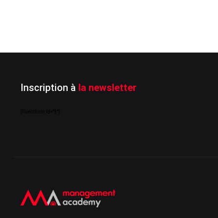
outils
Plus d'infos
Inscription à
la newsletter
[fluentform id="3"]