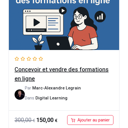
Concevoir et vendre des formations
en ligne
Par
Marc-Alexandre Legrain
Dans
Digital Learning
Le
Le
300,00
150,00
Ajouter au panier
€
€
prix
prix