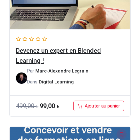
Devenez un expert en Blended
Learning !
Par
Marc-Alexandre Legrain
Dans
Digital Learning
Le
Le
499,00
99,00
Ajouter au panier
€
€
prix
prix
initial
actuel
était :
est :
499,00 €.
99,00 €.