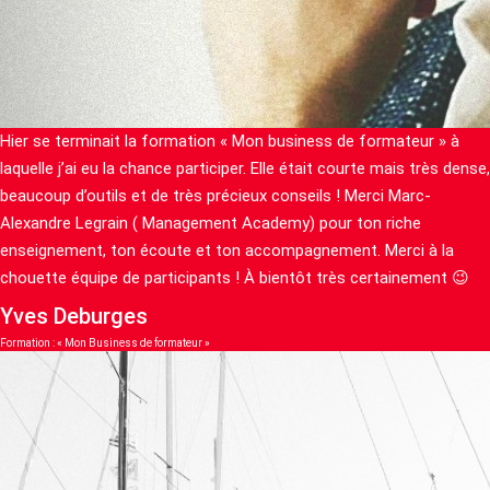
Hier se terminait la formation « Mon business de formateur » à
laquelle j’ai eu la chance participer. Elle était courte mais très dense,
beaucoup d’outils et de très précieux conseils ! Merci Marc-
Alexandre Legrain ( Management Academy) pour ton riche
enseignement, ton écoute et ton accompagnement. Merci à la
chouette équipe de participants ! À bientôt très certainement 😉
Yves Deburges
Formation : « Mon Business de formateur »