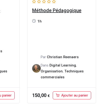
e
Méthode Pédagogique
1h
rs
Par
Christian Reenaers
,
Dans
Digital Learning
,
ques
Organisation
,
Techniques
commerciales
150,00
u panier
Ajouter au panier
€