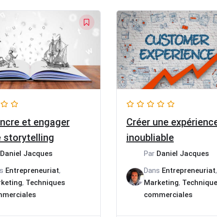
ncre et engager
Créer une expérience
 storytelling
inoubliable
Daniel Jacques
Par
Daniel Jacques
ns
Entrepreneuriat
,
Dans
Entrepreneuriat
,
keting
,
Techniques
Marketing
,
Techniqu
merciales
commerciales