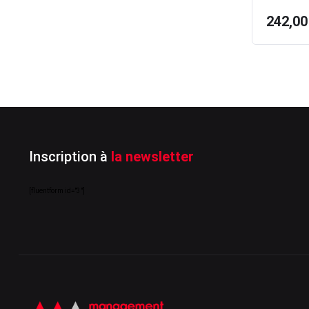
242,0
Inscription à
la newsletter
[fluentform id="3"]