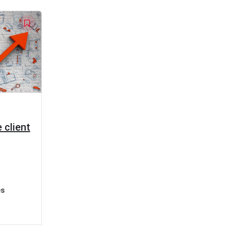
 client
es