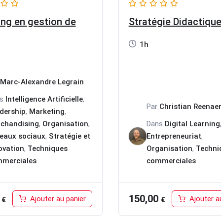
ng en gestion de
Stratégie Didactiqu
1h
Marc-Alexandre Legrain
ns
Intelligence Artificielle
,
Par
Christian Reenae
dership
,
Marketing
,
chandising
,
Organisation
,
Dans
Digital Learning
eaux sociaux
,
Stratégie et
Entrepreneuriat
,
ovation
,
Techniques
Organisation
,
Techni
merciales
commerciales
0
150,00
Ajouter au panier
Ajouter a
€
€