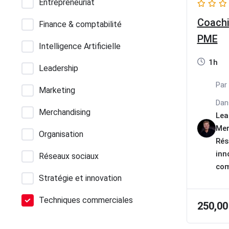
Entrepreneuriat
Coachi
Finance & comptabilité
PME
Intelligence Artificielle
1h
Leadership
Par
Marketing
Da
Merchandising
Lea
Mer
Organisation
Rés
inn
Réseaux sociaux
com
Stratégie et innovation
Techniques commerciales
250,0