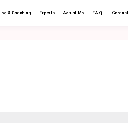
ning & Coaching
Experts
Actualités
F.A.Q.
Contac