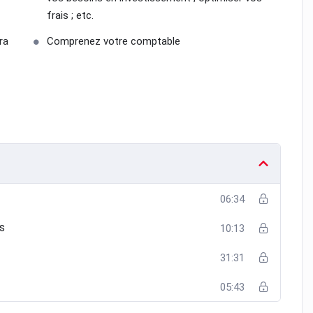
frais ; etc.
ra
Comprenez votre comptable
06:34
s
10:13
31:31
05:43