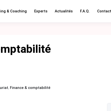
ning & Coaching
Experts
Actualités
F.A.Q.
Contac
mptabilité
uriat
,
Finance & comptabilité