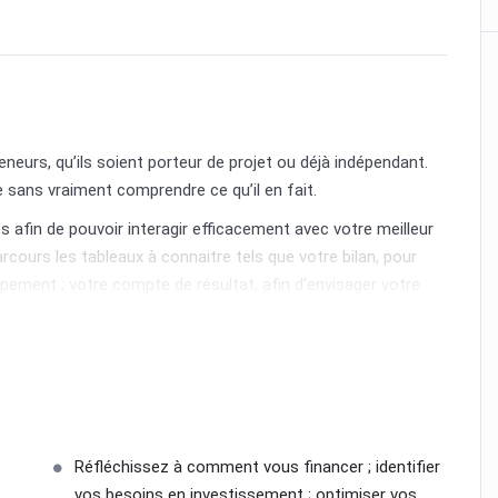
eurs, qu’ils soient porteur de projet ou déjà indépendant.
 sans vraiment comprendre ce qu’il en fait.
afin de pouvoir interagir efficacement avec votre meilleur
cours les tableaux à connaitre tels que votre bilan, pour
pement ; votre compte de résultat, afin d’envisager votre
éléments à prendre en compte lorsqu’on souhaite passer en
Réfléchissez à comment vous financer ; identifier
vos besoins en investissement ; optimiser vos