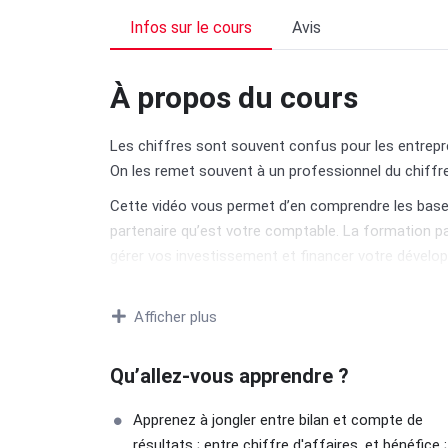
Infos sur le cours
Avis
À propos du cours
Les chiffres sont souvent confus pour les entrepren
On les remet souvent à un professionnel du chiffre
Cette vidéo vous permet d’en comprendre les bases 
partenaire qu’est votre comptable. La formation par
gérer vos investissement et financer votre dévelop
rentabilité actuelle et future ; et également les 
société.
Afficher plus
Restez maitre de votre entreprise !
Qu’allez-vous apprendre ?
Apprenez à jongler entre bilan et compte de
résultats ; entre chiffre d'affaires, et bénéfice ;