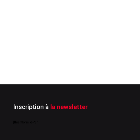
Inscription à
la newsletter
[fluentform id="3"]