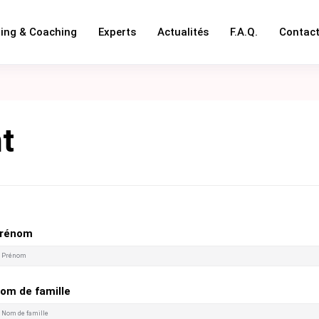
ning & Coaching
Experts
Actualités
F.A.Q.
Contac
nt
rénom
om de famille