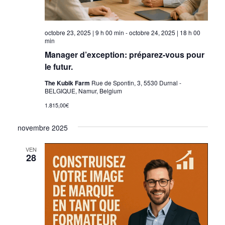
octobre 23, 2025 | 9 h 00 min
-
octobre 24, 2025 | 18 h 00
min
Manager d’exception: préparez-vous pour
le futur.
The Kubik Farm
Rue de Spontin, 3, 5530 Durnal -
BELGIQUE, Namur, Belgium
1.815,00€
novembre 2025
VEN
28